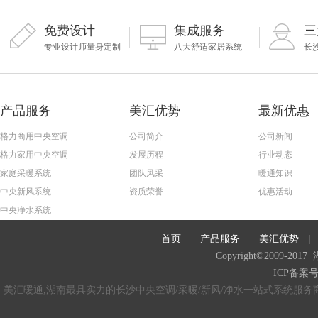
免费设计
集成服务
三
专业设计师量身定制
八大舒适家居系统
长
产品服务
美汇优势
最新优惠
格力商用中央空调
公司简介
公司新闻
格力家用中央空调
发展历程
行业动态
家庭采暖系统
团队风采
暖通知识
中央新风系统
资质荣誉
优惠活动
中央净水系统
首页
|
产品服务
|
美汇优势
|
Copyright©2009
ICP备案
美汇暖通,湖南最具实力的长沙中央空调/采暖/新风/净水一站式系统服务